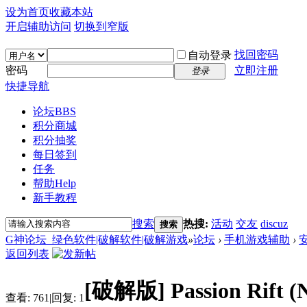
设为首页
收藏本站
开启辅助访问
切换到窄版
找回密码
自动登录
密码
立即注册
登录
快捷导航
论坛
BBS
积分商城
积分抽奖
每日签到
任务
帮助
Help
新手教程
搜索
热搜:
活动
交友
discuz
搜索
G神论坛_绿色软件|破解软件|破解游戏
»
论坛
›
手机游戏辅助
›
返回列表
[破解版] Passion Rift (N
查看:
761
|
回复:
1