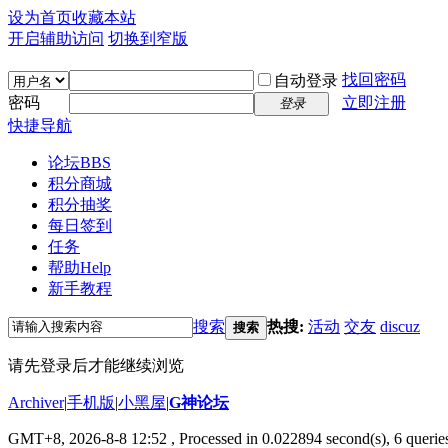
设为首页
收藏本站
开启辅助访问
切换到窄版
找回密码
自动登录
密码
立即注册
登录
快捷导航
论坛
BBS
积分商城
积分抽奖
每日签到
任务
帮助
Help
新手教程
搜索
热搜:
活动
交友
discuz
搜索
请先登录后才能继续浏览
Archiver
|
手机版
|
小黑屋
|
G神论坛
GMT+8, 2026-8-8 12:52
, Processed in 0.022894 second(s), 6 queries