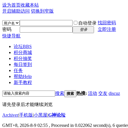
设为首页
收藏本站
开启辅助访问
切换到窄版
找回密码
自动登录
密码
立即注册
登录
快捷导航
论坛
BBS
积分商城
积分抽奖
每日签到
任务
帮助
Help
新手教程
搜索
热搜:
活动
交友
discuz
搜索
请先登录后才能继续浏览
Archiver
|
手机版
|
小黑屋
|
G神论坛
GMT+8, 2026-8-9 02:55
, Processed in 0.022062 second(s), 6 queries