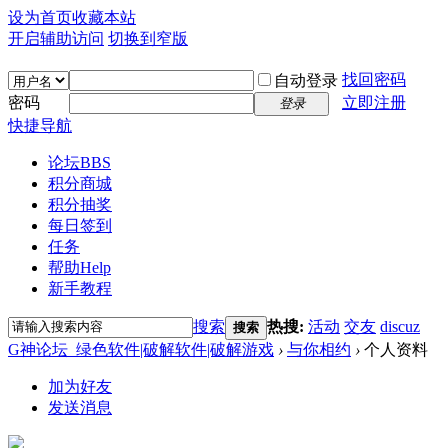
设为首页
收藏本站
开启辅助访问
切换到窄版
找回密码
自动登录
密码
立即注册
登录
快捷导航
论坛
BBS
积分商城
积分抽奖
每日签到
任务
帮助
Help
新手教程
搜索
热搜:
活动
交友
discuz
搜索
G神论坛_绿色软件|破解软件|破解游戏
›
与你相约
›
个人资料
加为好友
发送消息