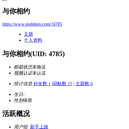
与你相约
https://www.godshen.com/?4785
主题
个人资料
与你相约
(UID: 4785)
邮箱状态
未验证
视频认证
未认证
统计信息
好友数 1
|
回帖数 15
|
主题数 0
生日
-
性别
保密
活跃概况
用户组
新手上路