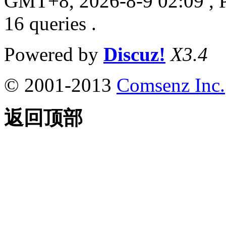
GMT+8, 2026-8-9 02:09
, 
16 queries .
Powered by
Discuz!
X3.4
© 2001-2013
Comsenz Inc.
返回顶部