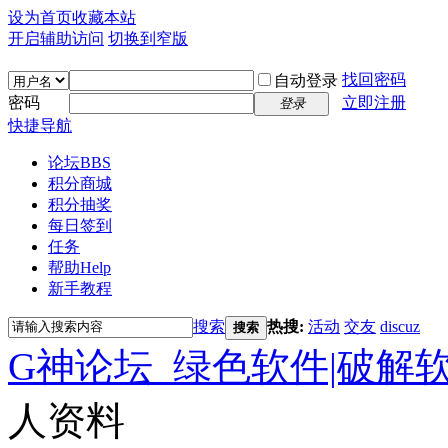
设为首页
收藏本站
开启辅助访问
切换到窄版
找回密码
自动登录
密码
立即注册
登录
快捷导航
论坛
BBS
积分商城
积分抽奖
每日签到
任务
帮助
Help
新手教程
搜索
热搜:
活动
交友
discuz
搜索
G神论坛_绿色软件|破解
人资料