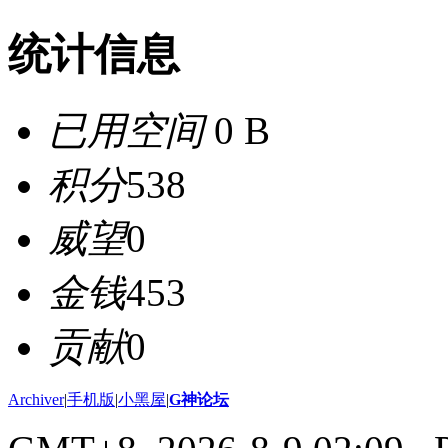
统计信息
已用空间
0 B
积分
538
威望
0
金钱
453
贡献
0
Archiver
|
手机版
|
小黑屋
|
G神论坛